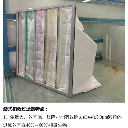
袋式初效过滤器特点：
1、尘量大、效率高、压降小能有效除去细尘(≥5.0μm颗粒的
过滤效率在40%～60%)和微生物；