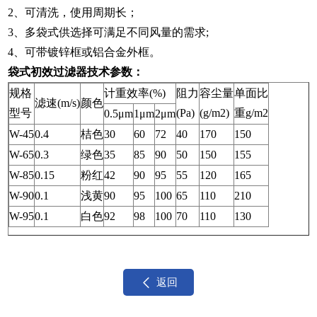
2、可清洗，使用周期长；
3、多袋式供选择可满足不同风量的需求;
4、可带镀锌框或铝合金外框。
袋式初效过滤器技术参数：
规格
计重效率(%)
阻力
容尘量
单面比
滤速(m/s)
颜色
型号
(Pa)
(g/m2)
重g/m2
0.5μm
1μm
2μm
W-45
0.4
桔色
30
60
72
40
170
150
W-65
0.3
绿色
35
85
90
50
150
155
W-85
0.15
粉红
42
90
95
55
120
165
W-90
0.1
浅黄
90
95
100
65
110
210
W-95
0.1
白色
92
98
100
70
110
130
返回