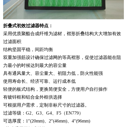
折叠式初效过滤器特点：
采用优质聚酯合成纤维为滤材，褶形折叠结构大大增加有效
过滤面积
结构坚固平稳，间距均衡
双重加强筋设计确保过滤网的等高褶形，促使过滤器能在阻
力最小的时候达到最大的容尘量
具有通风量大、容尘量大、初阻力低，防火性能强
使用寿命长、经济可靠、运行成本低
轻便的板式结构，更换简便安全，方便用户自行操作
有镀锌框和铝合金外框供选择
可根据用户需求，定制非标尺寸的过滤器。
过滤等级：G2、G3、G4、F5（EN779）
可选厚度：1″(20mm)、2″(46mm)、4″(96mm)