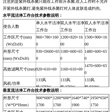
注意的是紫外线杀菌只能在工作前开杀菌,在人工作时不允许
开紫外线杀菌灯,避免紫外线杀菌灯对人体皮肤造成灼伤。
水平流洁净工作台技术参数说明：
单人水平洁净
双人水平洁净
双人水平洁净
使合人数
工作台
工作台
工作台
工作区尺寸(mm)
960×780×160
1200×820×16
1500×900×16
(WxDxH)
0
00
00
外形尺寸
930×D600×65
1180×600×65
1480×600×65
(mm) (WxDxH)
0
0
0
1470×600×65
高效滤网尺寸(mm)
920×610×69
1160×610×69
0
133风
133风
133风
风机/功率
机/275W
机/275W
机/550W
垂直流洁净工作台技术参数说明：
日光灯规格数量
20W×1
30W×1
40W×1
外形尺寸
900*600*
1200*600*
1640*740*
1950*650*
洁净等级
百级(美国联邦209E标准)
（W*D*Hmm）
1700
1700
1900
1750
控制系统
LED显示，电子板控制，触摸式微动开关