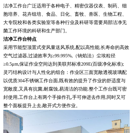
洁净工作台广泛适用于各种电子、精密仪器仪表、制药、细
胞培养、花卉组培、食品、日化、畜牧、兽医、生物工程、
大专院校和各类实验室等各种行业及科研等需要局部洁净无
菌工作环境的科研和生产部门。
洁净工作台特点
采用节能型顶置式变风量送风系统,配以高性能,长寿命的高效
空气过滤器,过滤效率为≥99.995%,（钠焰法）尘埃粒径
≥0.5μm,保证作业空间达到美联邦标准209E(百级净化标准);
灵巧结构设计与人性化的组合：作业区三面宽敞透视玻璃配
以优质304不锈钢工作台面,既有效的提升了作业的舒适度与
宽敞度,又具有抗菌,耐腐蚀,易清洁的功能.整个工作台既可密
封使用,工作台上有两个手操作孔,手可伸进去作用,同时又可
整个面板提升上去,敞开式方便作业。