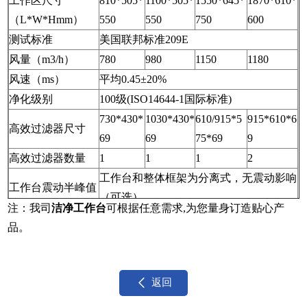
工作区尺寸
810*505*
1100*505*
1550*645*
1870*610*
风速
平均面风速0.3～0.6m/s
（L*W*Hmm）
550
550
750
600
噪音等级
≤65Db
测试标准
美国联邦标准209E
风量（m3/h）
780
980
1150
1180
风速（ms）
平均0.45±20%
净化级别
100级(ISO14644-1国际标准)
730*430*
1030*430*
610/915*5
915*610*6
高效过滤器尺寸
69
69
75*69
9
高效过滤器数量
1
1
1
2
工作台和整体框架为分离式，无震动影响
工作台震动半峰值
（可选）
注：我司
洁净工作台
可根据任意需求,为您量身订造贴心产
工作台材质
304砂光不锈钢板
品。
电源
220V,50HZ
噪声
<58d B
<58d B
<60d B
<62d B
适用人数
1人
1人
2-3人
3-4人
返回