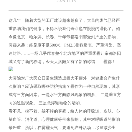
2025-11-13
这几年，随着大型的工厂建设越来越多了，大量的废气已经严
重影响我们的健康，不得不说我们寿命也在慢慢的退化了。如
今像北京、哈尔滨、长春、千年帝都洛阳都受到严重的影响，
雾霾来袭：能见度不足500米、PM2.5指数爆表、严重污染、高
速封路…….一场几乎席卷整个北方地区的严重雾霾让帝都洛阳
城又有了新的称谓，今天大洛阳又有了新的称谓——霾都！
大雾除对广大民众日常生活造成极大不便外，对健康会产生什
么影响？应该采取哪些防护措施？霾作为一种自然现象，其形
成有三方面因素。一是水平方向静风现象的增多。 二是垂直方
向的逆温现象。 三是悬浮颗粒物的增加。
看不见、摸不着、躲不掉的雾霾，给人体的呼吸道、皮肤、心
脑血管、消化道、心理健康等带来影响，其中对呼吸道的影响
最严重，所以，在雾霾天气，要避免户外活动，尽量减少出