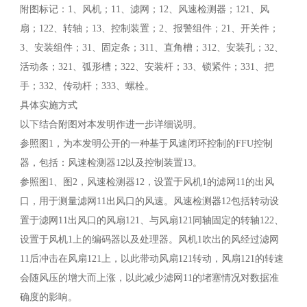
附图标记：1、风机；11、滤网；12、风速检测器；121、风
扇；122、转轴；13、控制装置；2、报警组件；21、开关件；
3、安装组件；31、固定条；311、直角槽；312、安装孔；32、
活动条；321、弧形槽；322、安装杆；33、锁紧件；331、把
手；332、传动杆；333、螺栓。
具体实施方式
以下结合附图对本发明作进一步详细说明。
参照图1，为本发明公开的一种基于风速闭环控制的FFU控制
器，包括：风速检测器12以及控制装置13。
参照图1、图2，风速检测器12，设置于风机1的滤网11的出风
口，用于测量滤网11出风口的风速。风速检测器12包括转动设
置于滤网11出风口的风扇121、与风扇121同轴固定的转轴122、
设置于风机1上的编码器以及处理器。风机1吹出的风经过滤网
11后冲击在风扇121上，以此带动风扇121转动，风扇121的转速
会随风压的增大而上涨，以此减少滤网11的堵塞情况对数据准
确度的影响。