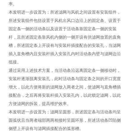
率。
本发明进一步设置为：所述滤网与风机之间设置有安装组件，
所述安装组件包括设置于风机出风口边沿上的固定条、设置于
固定条一侧的活动条以及设置于活动条靠固定条一侧的安装
杆，且所述固定条靠风机内侧的一侧开设有供滤网放置的直角
槽，所述固定条上开设有与安装杆插接配合的安装孔，当滤网
插入直角槽内且安装杆插入安装孔内时活动条内壁与滤网边沿
抵接。
通过采用上述技术方案，当活动条沿远离固定条一侧移动时，
安装杆逐渐脱离安装孔，此时活动条与固定条之间的开口宽度
增大，以此方便将新的滤网放入两者之间，使滤网与直角槽插
接配合，之后再将安装杆插入安装孔内，以此锁定滤网，以此
方便滤网的拆装，提高维护效率。
本发明进一步设置为：滤网呈圆形，所述固定条与活动条均呈
圆弧状且当两者端部两两相接时呈圆环形，所述活动条凹陷侧
侧壁上开设有与滤网插接配合的弧形槽。