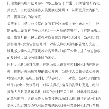
门输出的高电平信号使NPN型三极管Q1导通，此时告警灯得电
并发光，以此提醒操作人员更换过滤网11，从而提升室内的气
压，提高室内的洁净度。
参照图1、图5，总控室内设置有控制面板（图中未示出），控
制面板上设置有与每台风机1一一对应的告警灯，且控制面板上
位于告警灯的一侧设置有对应告警灯的风机1编号，当风机1的
报警组件2发出告警信号时，对应该风机1编号的告警灯亮起，
以此减少操作人员现场检查告警风机1的工作量，提升信息接收
的及时性，减少故障排除的延迟。
同时，风机1单独供电且控制面板上设置有控制风机1的控制开
关，控制开关采用常规的拨动开关，当操作人员拨动拨动开关
时控制风机1断电，控制开关与风机1一一对应。当风机1的报警
组件2发出告警信号时，对应该风机1编号的告警灯亮起，此时
操作人员只需将该风机1对应的控制开关关断，以此实现风机1
的单独断电，方便操作人员直接进现场对风机1进行过滤网11的
更换，以此减少查找对应告警的风机1并对告警风机1进行单独