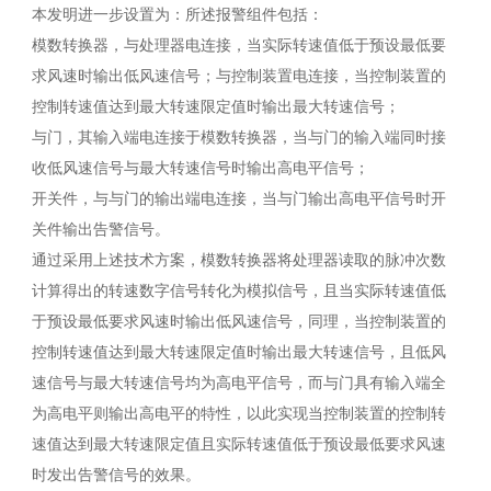
本发明进一步设置为：所述报警组件包括：
模数转换器，与处理器电连接，当实际转速值低于预设最低要
求风速时输出低风速信号；与控制装置电连接，当控制装置的
控制转速值达到最大转速限定值时输出最大转速信号；
与门，其输入端电连接于模数转换器，当与门的输入端同时接
收低风速信号与最大转速信号时输出高电平信号；
开关件，与与门的输出端电连接，当与门输出高电平信号时开
关件输出告警信号。
通过采用上述技术方案，模数转换器将处理器读取的脉冲次数
计算得出的转速数字信号转化为模拟信号，且当实际转速值低
于预设最低要求风速时输出低风速信号，同理，当控制装置的
控制转速值达到最大转速限定值时输出最大转速信号，且低风
速信号与最大转速信号均为高电平信号，而与门具有输入端全
为高电平则输出高电平的特性，以此实现当控制装置的控制转
速值达到最大转速限定值且实际转速值低于预设最低要求风速
时发出告警信号的效果。