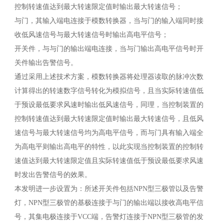
控制转速值达到最大转速限定值时输出最大转速信号；
与门，其输入端电连接于模数转换器，当与门的输入端同时接
收低风速信号与最大转速信号时输出高电平信号；
开关件，与与门的输出端电连接，当与门输出高电平信号时开
关件输出告警信号。
通过采用上述技术方案，模数转换器将处理器读取的脉冲次数
计算得出的转速数字信号转化为模拟信号，且当实际转速值低
于预设最低要求风速时输出低风速信号，同理，当控制装置的
控制转速值达到最大转速限定值时输出最大转速信号，且低风
速信号与最大转速信号均为高电平信号，而与门具有输入端全
为高电平则输出高电平的特性，以此实现当控制装置的控制转
速值达到最大转速限定值且实际转速值低于预设最低要求风速
时发出告警信号的效果。
本发明进一步设置为：所述开关件包括NPN型三极管以及告警
灯，NPN型三极管的基极连接于与门的输出端以接收高电平信
号，其集电极连接于VCC端，告警灯连接于NPN型三极管的发