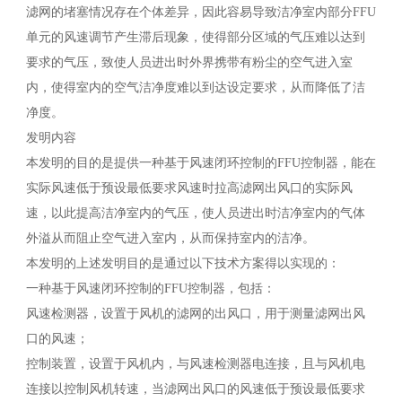
滤网的堵塞情况存在个体差异，因此容易导致洁净室内部分FFU
单元的风速调节产生滞后现象，使得部分区域的气压难以达到
要求的气压，致使人员进出时外界携带有粉尘的空气进入室
内，使得室内的空气洁净度难以到达设定要求，从而降低了洁
净度。
发明内容
本发明的目的是提供一种基于风速闭环控制的FFU控制器，能在
实际风速低于预设最低要求风速时拉高滤网出风口的实际风
速，以此提高洁净室内的气压，使人员进出时洁净室内的气体
外溢从而阻止空气进入室内，从而保持室内的洁净。
本发明的上述发明目的是通过以下技术方案得以实现的：
一种基于风速闭环控制的FFU控制器，包括：
风速检测器，设置于风机的滤网的出风口，用于测量滤网出风
口的风速；
控制装置，设置于风机内，与风速检测器电连接，且与风机电
连接以控制风机转速，当滤网出风口的风速低于预设最低要求