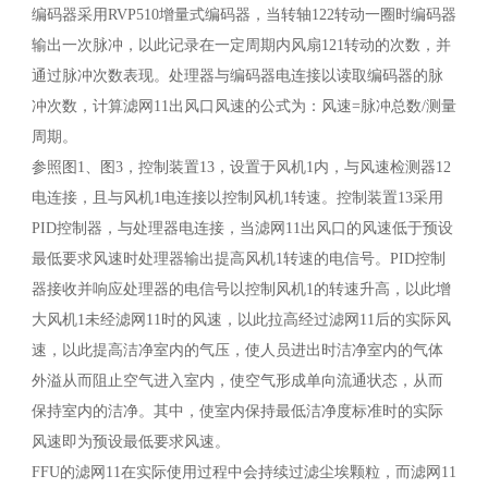
编码器采用RVP510增量式编码器，当转轴122转动一圈时编码器
输出一次脉冲，以此记录在一定周期内风扇121转动的次数，并
通过脉冲次数表现。处理器与编码器电连接以读取编码器的脉
冲次数，计算滤网11出风口风速的公式为：风速=脉冲总数/测量
周期。
参照图1、图3，控制装置13，设置于风机1内，与风速检测器12
电连接，且与风机1电连接以控制风机1转速。控制装置13采用
PID控制器，与处理器电连接，当滤网11出风口的风速低于预设
最低要求风速时处理器输出提高风机1转速的电信号。PID控制
器接收并响应处理器的电信号以控制风机1的转速升高，以此增
大风机1未经滤网11时的风速，以此拉高经过滤网11后的实际风
速，以此提高洁净室内的气压，使人员进出时洁净室内的气体
外溢从而阻止空气进入室内，使空气形成单向流通状态，从而
保持室内的洁净。其中，使室内保持最低洁净度标准时的实际
风速即为预设最低要求风速。
FFU的滤网11在实际使用过程中会持续过滤尘埃颗粒，而滤网11