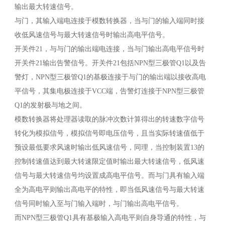
输出最大转速信号。
与门，其输入端电连接于模数转换器，当与门的输入端同时接
收低风速信号与最大转速信号时输出高电平信号。
开关件21，与与门的输出端电连接，当与门输出高电平信号时
开关件21输出告警信号。开关件21包括NPN型三极管Q1以及告
警灯，NPN型三极管Q1的基极连接于与门的输出端以接收高电
平信号，其集电极连接于VCC端，告警灯连接于NPN型三极管
Q1的发射极与地之间。
模数转换器将处理器读取的脉冲次数计算得出的转速数字信号
转化为模拟信号，模拟信号即电压信号，且当实际转速值低于
预设最低要求风速时输出低风速信号，同理，当控制装置13的
控制转速值达到最大转速限定值时输出最大转速信号，低风速
信号与最大转速信号均设置成高电平信号。而与门具有输入端
全为高电平则输出高电平的特性，即当低风速信号与最大转速
信号同时输入至与门输入端时，与门输出高电平信号。
而NPN型三极管Q1具有基极输入高电平则自身导通的特性，与