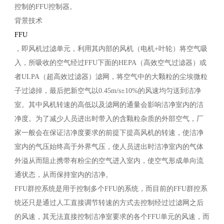
控制的FFU控制器。
背景技术
FFU
，即风机过滤单元，利用其内部的风机（电机+叶轮）将空气吸
入，所吸收的空气经过FFU下面的HEPA（高效空气过滤器）或
者ULPA（超高效过滤器）滤网，将空气中的大颗粒的尘埃微粒
子过滤掉，最后把新空气以0.45m/s±10%的风速均匀送到洁净
室。其中风机转速的高低以及滤网的通量会影响洁净室内的洁
净度。为了减少人员进出时带入的含颗粒杂质的外部空气，厂
家一般会在保证洁净度要求的前提下提高风机的转速，使洁净
室内的气压始终高于外界气压，使人员进出时洁净室内的气体
外溢从而阻止携带有粉尘的空气进入室内，使空气形成单向流
通状态，从而保持室内的洁净。
FFU群控系统是用于控制多个FFU的系统，而目前的FFU群控系
统还只是通过人工直接调节转速的方式去控制经过过滤网之后
的风速，其无法直接控制洁净室要求的各个FFU单元的风速，而