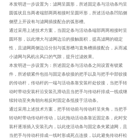
本发明进一步设置为：滤网呈圆形，所述固定条与活动条均呈
圆弧状且当两者端部两两相接时呈圆环形，所述活动条凹陷侧
侧壁上开设有与滤网插接配合的弧形槽。
通过采用上述技术方案，当固定条与活动条端部两两相接时呈
圆环形，以此增大与滤网边沿的接触面积，提高滤网的稳定
性，且滤网两侧边沿分别与弧形槽与直角槽插接配合，从而减
小滤网与风机出风口的气隙，提升过滤效果。
本发明进一步设置为：所述固定条与活动条之间设置有锁紧
件，所述锁紧件包括与固定条铰接的把手以及与把手中部铰接
的传动杆，传动杆的一端与活动条靠安装杆处铰接，当把手转
动时带动安装杆沿安装孔滑动且当把手与传动杆排成一线或继
续转动至夹角朝向相反时固定条抵接于活动条。
通过采用上述技术方案，把手转动前与传动杆呈夹角，当把手
转动时带动传动杆传动，以此拖动活动条靠近固定条，此时安
装杆逐渐插入安装孔内，以此使活动条与固定条夹紧滤网，且
当把手与传动杆排成一线时形成死点连接，以此避免传动杆松